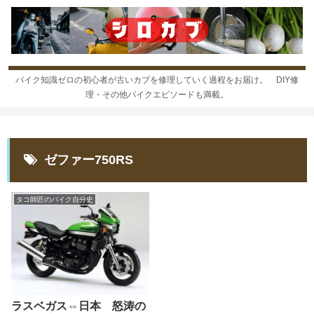
バイク知識ゼロの初心者が古いカブを修理していく過程をお届け。 DIY修
理・その他バイクエピソードも満載。
ゼファー750RS
タコ師匠のバイク自分史
ラスベガス⇔日本 怒涛の