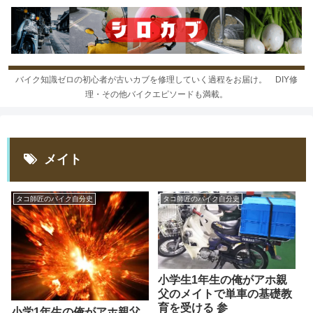
バイク知識ゼロの初心者が古いカブを修理していく過程をお届け。 DIY修
理・その他バイクエピソードも満載。
メイト
タコ師匠のバイク自分史
タコ師匠のバイク自分史
小学生1年生の俺がアホ親
父のメイトで単車の基礎教
育を受ける 参
小学1年生の俺がアホ親父