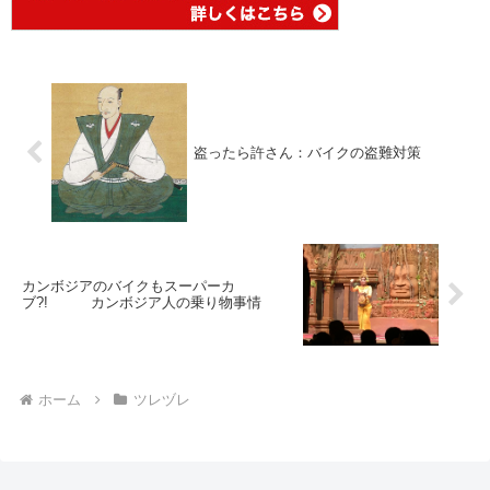
盗ったら許さん：バイクの盗難対策
カンボジアのバイクもスーパーカ
ブ?! カンボジア人の乗り物事情
ホーム
ツレヅレ