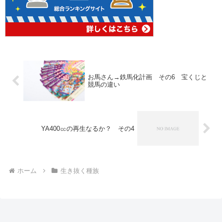
お馬さん→鉄馬化計画 その6 宝くじと
競馬の違い
YA400㏄の再生なるか？ その4
ホーム
生き抜く種族