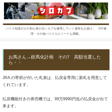
バイク知識ゼロの初心者が古いカブを修理していく過程をお届け。 DIY修
理・その他バイクエピソードも満載。
お馬さん→鉄馬化計画 その7 高額当選した
ら・・
JRA の帯府が付いた札束は、払戻金専用に新札を用意して
くれています。
払戻機能付きの券売機では、99万9990円迄の払戻金が出て
来ます。