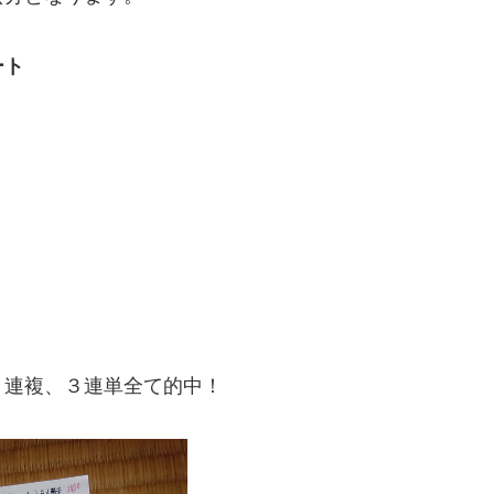
ート
３連複、３連単全て的中！