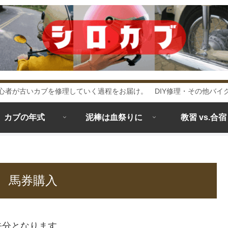
心者が古いカブを修理していく過程をお届け。 DIY修理・その他バイ
カブの年式
泥棒は血祭りに
教習 vs.合宿
 馬券購入
去分となります。