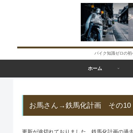
バイク知識ゼロの初
ホーム
お馬さん→鉄馬化計画 その10
更新が途切れておりました、鉄馬化計画の過