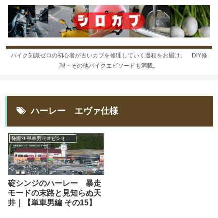
バイク知識ゼロの初心者が古いカブを修理していく過程をお届け。 DIY修
理・その他バイクエピソードも満載。
ハーレー エヴァ仕様
発掘?! 単車男（スピンオフ1）
碇シンジのハーレー 暴走
モードの末路と見知らぬ天
井｜【単車男編 その15】