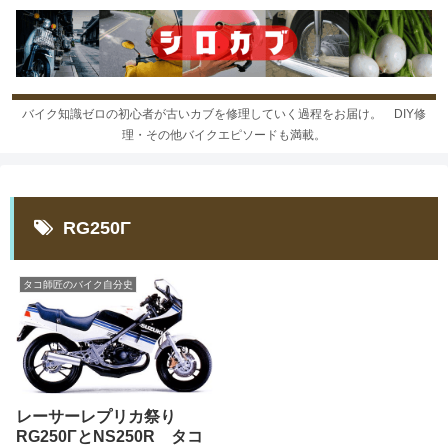
バイク知識ゼロの初心者が古いカブを修理していく過程をお届け。 DIY修
理・その他バイクエピソードも満載。
RG250Γ
タコ師匠のバイク自分史
レーサーレプリカ祭り
RG250ΓとNS250R タコ