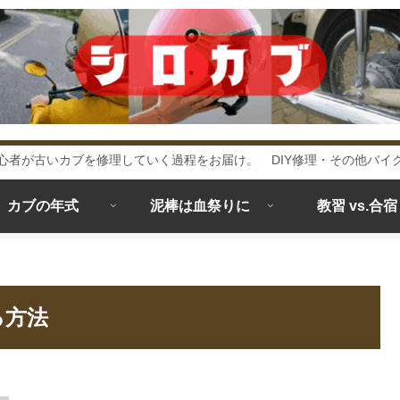
心者が古いカブを修理していく過程をお届け。 DIY修理・その他バイ
カブの年式
泥棒は血祭りに
教習 vs.合宿
る方法