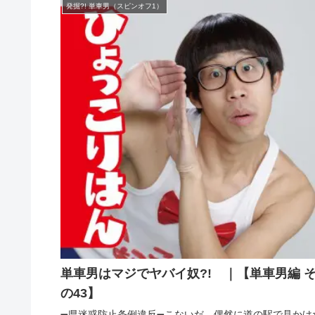
発掘?! 単車男（スピンオフ1）
単車男はマジでヤバイ奴?! ｜【単車男編 
の43】
➖県迷惑防止条例違反➖こないだ、偶然に道の駅で見かけ