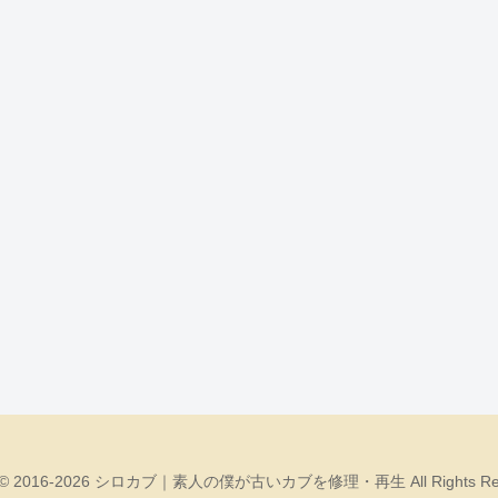
ht © 2016-2026 シロカブ｜素人の僕が古いカブを修理・再生 All Rights Res