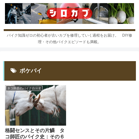
バイク知識ゼロの初心者が古いカブを修理していく過程をお届け。 DIY修
理・その他バイクエピソードも満載。
ポケバイ
タコ師匠のバイク自分史
格闘センスとその片鱗 タ
コ師匠のバイク史：その６