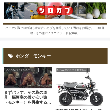
バイク知識ゼロの初心者が古いカブを修理していく過程をお届け。 DIY修
理・その他バイクエピソードも満載。
ホンダ モンキー
いろんなバイクを再生しよう
いろんなバイクを再生しよう
まずバラす、その為の道
具 脳梗塞の僕が安い猿
（モンキー）を再生する
その2