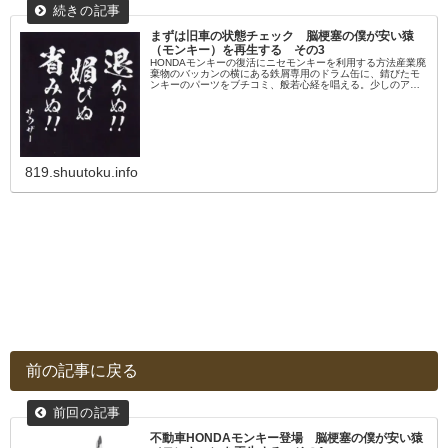
まずは旧車の状態チェック 脳梗塞の僕が安い猿
（モンキー）を再生する その3
HONDAモンキーの復活にニセモンキーを利用する方法産業廃
棄物のバッカンの横にある鉄屑専用のドラム缶に、錆びたモ
ンキーのパーツをブチコミ、般若心経を唱える。少しのアル
ミパーツ以外はほとんど偽猿である。形だけのディスクブレ
ーキ、ねじれ剛性の心...
819.shuutoku.info
前の記事に戻る
不動車HONDAモンキー登場 脳梗塞の僕が安い猿