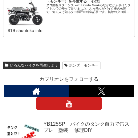
（モンキー）を再生する その1
タコ師匠リターンズ with Honda Monkeyなかなかふざけたタ
イトルでの帰って参りました、ぶっ飛んだバイク史の公開
で、知る人ぞ知るタコ師匠の特集記事です。無敵のタコ師匠
も昨年は病気で大きな手術をするなど、心配な出来事があり
ましたが...
819.shuutoku.info
いろんなバイクを再生しよう
ホンダ モンキー
カブリオレをフォローする
YB125SP バイクのタンク自力で缶ス
プレー塗装 修理DIY