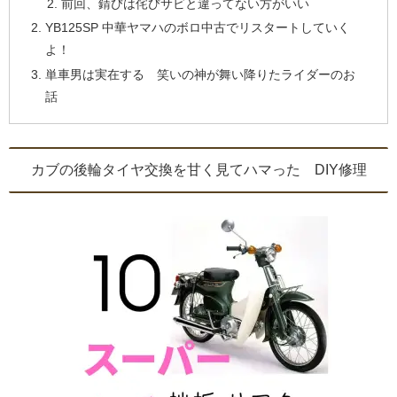
前回、錆びは侘びサビと違ってない方がいい
YB125SP 中華ヤマハのボロ中古でリスタートしていく
よ！
単車男は実在する 笑いの神が舞い降りたライダーのお
話
カブの後輪タイヤ交換を甘く見てハマった DIY修理