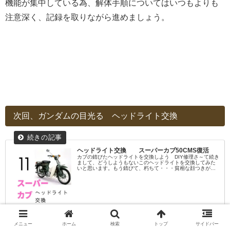
機能が集中している為、解体手順についてはいつもよりも
注意深く、記録を取りながら進めましょう。
次回、ガンダムの目光る ヘッドライト交換
ヘッドライト交換 スーパーカブ50CMS復活
カブの錆びたヘッドライトを交換しよう DIY修理さ～て続き
まして、どうしようもないこのヘッドライトを交換してみた
いと思います。もう錆びて、朽ちて・・・貧相な顔つきが
痛々しい。ライトの両サイドにネジがあるので、プラスドラ
イバーで外したら、パカ...
819.shuutoku.info
メニュー
ホーム
検索
トップ
サイドバー