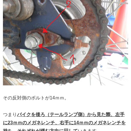
その反対側のボルトが14ｍｍ。
つまり
バイクを後ろ（テールランプ側）から見た際、左手
に23ｍｍのメガネレンチ、右手に14ｍｍのメガネレンチを
持ち、それぞれが緩む方向に回して
いきます。